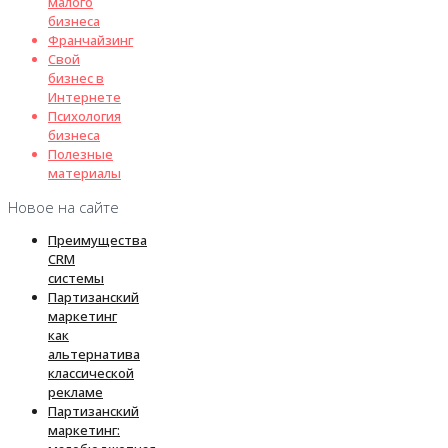
малого
бизнеса
Франчайзинг
Свой
бизнес в
Интернете
Психология
бизнеса
Полезные
материалы
Новое на сайте
Преимущества
CRM
системы
Партизанский
маркетинг
как
альтернатива
классической
рекламе
Партизанский
маркетинг: