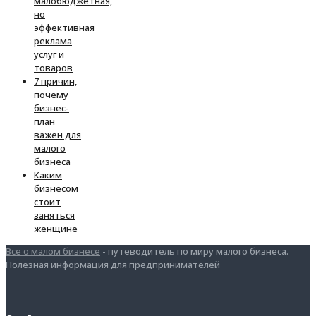
малобюджетная,
но
эффективная
реклама
услуг и
товаров
7 причин,
почему
бизнес-
план
важен для
малого
бизнеса
Каким
бизнесом
стоит
заняться
женщине
Все о малом бизнесе
- путеводитель по миру малого бизнеса.
Полезная информация для предпринимателей