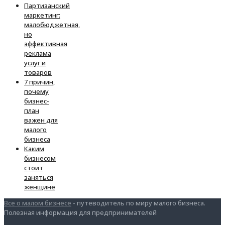
Партизанский
маркетинг:
малобюджетная,
но
эффективная
реклама
услуг и
товаров
7 причин,
почему
бизнес-
план
важен для
малого
бизнеса
Каким
бизнесом
стоит
заняться
женщине
Все о малом бизнесе
- путеводитель по миру малого бизнеса.
Полезная информация для предпринимателей