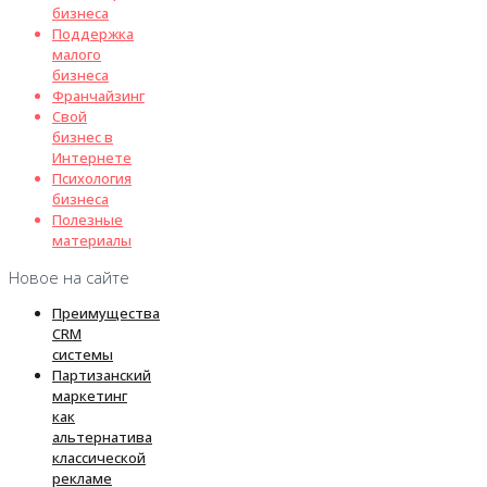
бизнеса
Поддержка
малого
бизнеса
Франчайзинг
Свой
бизнес в
Интернете
Психология
бизнеса
Полезные
материалы
Новое на сайте
Преимущества
CRM
системы
Партизанский
маркетинг
как
альтернатива
классической
рекламе