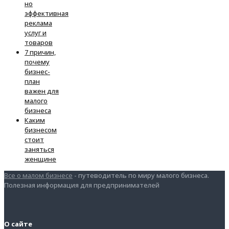
но
эффективная
реклама
услуг и
товаров
7 причин,
почему
бизнес-
план
важен для
малого
бизнеса
Каким
бизнесом
стоит
заняться
женщине
Все о малом бизнесе
- путеводитель по миру малого бизнеса.
Полезная информация для предпринимателей
О сайте