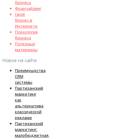
бизнеса
Франчайзинг
Свой
бизнес в
Интернете
Психология
бизнеса
Полезные
материалы
Новое на сайте
Преимущества
CRM
системы
Партизанский
маркетинг
как
альтернатива
классической
рекламе
Партизанский
маркетинг:
малобюджетная,