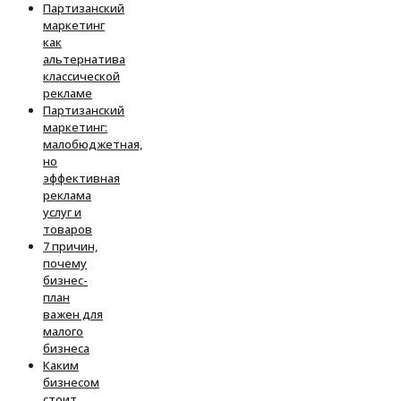
Партизанский
маркетинг
как
альтернатива
классической
рекламе
Партизанский
маркетинг:
малобюджетная,
но
эффективная
реклама
услуг и
товаров
7 причин,
почему
бизнес-
план
важен для
малого
бизнеса
Каким
бизнесом
стоит