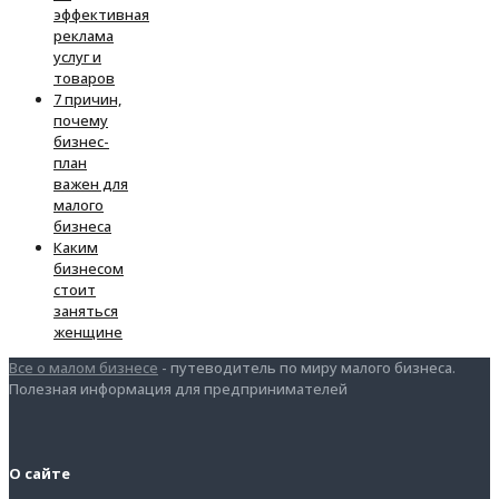
эффективная
реклама
услуг и
товаров
7 причин,
почему
бизнес-
план
важен для
малого
бизнеса
Каким
бизнесом
стоит
заняться
женщине
Все о малом бизнесе
- путеводитель по миру малого бизнеса.
Полезная информация для предпринимателей
О сайте