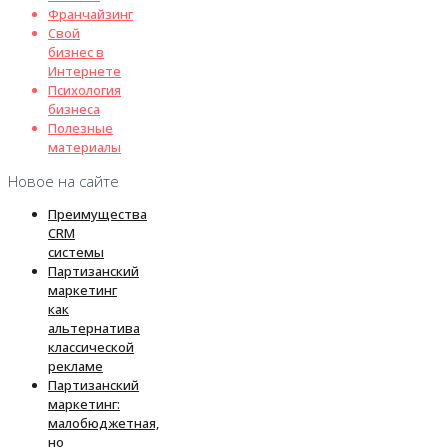
Франчайзинг
Свой
бизнес в
Интернете
Психология
бизнеса
Полезные
материалы
Новое на сайте
Преимущества
CRM
системы
Партизанский
маркетинг
как
альтернатива
классической
рекламе
Партизанский
маркетинг:
малобюджетная,
но