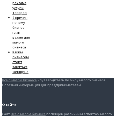
реклама
услуг и
товаров
7 причин,
почему
бизнес-
план
важен для
малого
бизнеса
Каким
бизнесом
стоит
заняться
женщине
Все о малом бизнесе
- путеводитель по миру малого бизнеса.
Полезная информация для предпринимателей
О сайте
Сайт
Все о малом бизнесе
посвящен различным аспектам малого