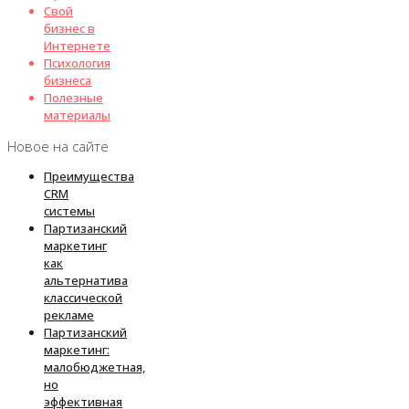
Свой
бизнес в
Интернете
Психология
бизнеса
Полезные
материалы
Новое на сайте
Преимущества
CRM
системы
Партизанский
маркетинг
как
альтернатива
классической
рекламе
Партизанский
маркетинг:
малобюджетная,
но
эффективная