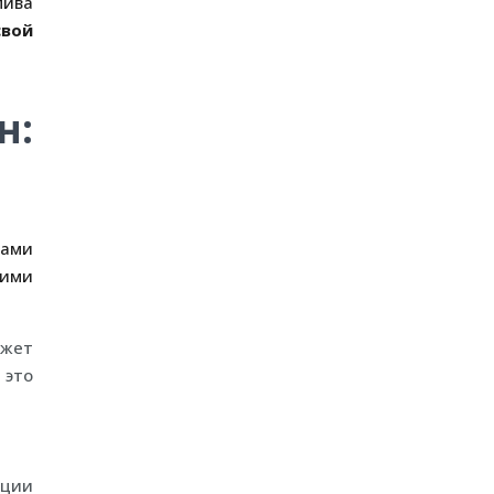
пива
свой
н:
фами
щими
жет
 это
ации