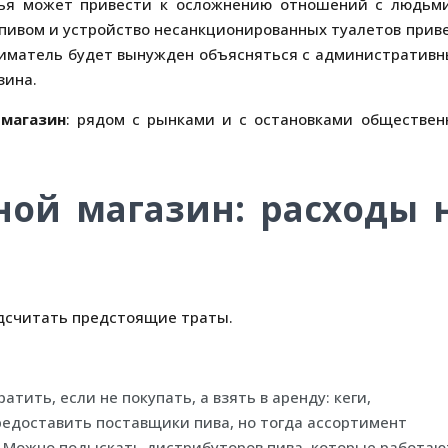
лья может привести к осложнению отношений с людьм
 пивом и устройство несанкционированных туалетов прив
ниматель будет вынужден объясняться с административ
зина.
 магазин
: рядом с рынками и с остановками обществен
ной магазин: расходы 
одсчитать предстоящие траты.
тить, если не покупать, а взять в аренду: кеги,
редоставить поставщики пива, но тогда ассортимент
 Можно подыскать дистрибуторов пива, которые работаю