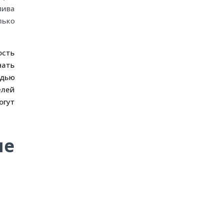
пива
лько
ость
нать
адью
елей
огут
ие