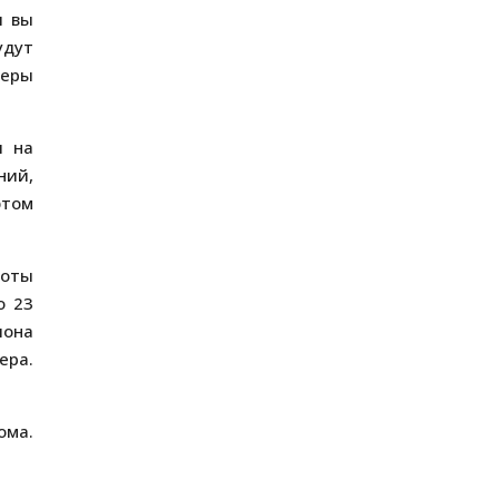
и вы
удут
меры
я на
ний,
этом
боты
о 23
иона
ера.
ома.