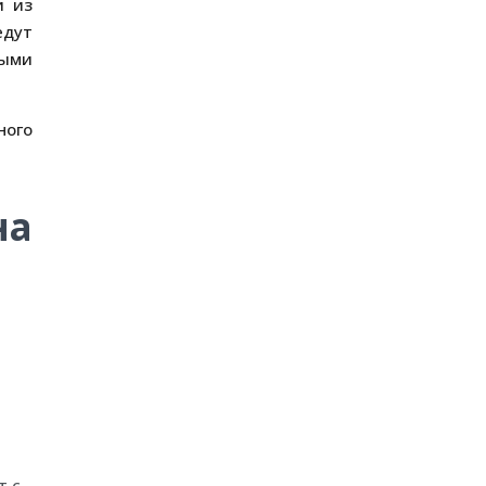
и из
едут
ными
ного
на
т с