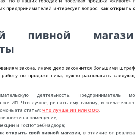
ах. Но в наших городах и поселках продажа «живого» 
их предпринимателей интересует вопрос:
как открыть 
й пивной магази
нты
ованиям закона, иначе дело закончится большими штра
 работу по продаже пива, нужно располагать следую
мательскую деятельность. Предприниматель мо
 же ИП. Что лучше, решать ему самому, и желательно
помочь эта статья:
Что лучше ИП или ООО
.
твенности на помещение;
екции и ГосПотребНадзора;
ак открыть свой пивной магазин
, в отличие от реализ