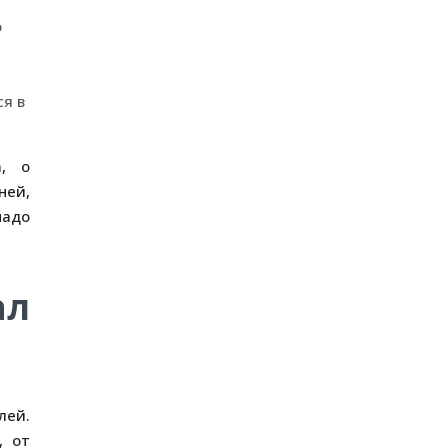
о
ся в
а, о
ней,
надо
ал
лей.
, от