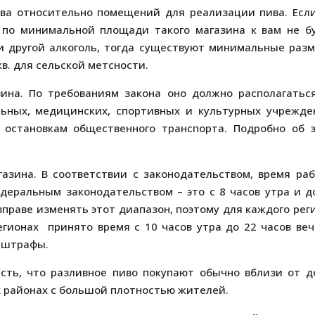
ва относительно помещений для реализации пива. Есл
я по минимальной площади такого магазина к вам не б
 и другой алкоголь, тогда существуют минимальные раз
кв. для сельской метсности.
ина. По требованиям закона оно должно располагатьс
льных, медицинских, спортивных и культурных учрежде
 остановкам общественного транспорта. Подробно об 
азина. В соответствии с законодательством, время ра
едеральным законодательством – это с 8 часов утра и д
вправе изменять этот диапазон, поэтому для каждого рег
гионах принято время с 10 часов утра до 22 часов веч
 штрафы.
сть, что разливное пиво покупают обычно вблизи от д
х районах с большой плотностью жителей.