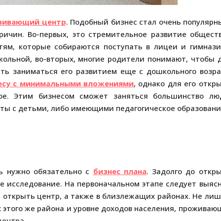
звивающий центр
. Подобный бизнес стал очень популярн
причин. Во-первых, это стремительное развитие общест
тям, которые собираются поступать в лицеи и гимнази
ольной, во-вторых, многие родители понимают, чтобы 
ть заниматься его развитием еще с дошкольного возра
есу с минимальными вложениями
, однако для его откр
ное. Этим бизнесом сможет заняться большинство лю
ты с детьми, либо имеющими педагогическое образовани
ь нужно обязательно с
бизнес плана
. Задолго до откр
е исследование. На первоначальном этапе следует выяс
и открыть центр, а также в близлежащих районах. Не ли
 этого же района и уровне доходов населения, проживаю
центра.