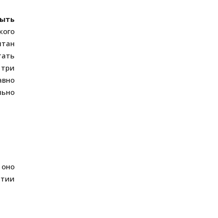
рыть
кого
итан
тать
 три
авно
льно
 оно
ытии