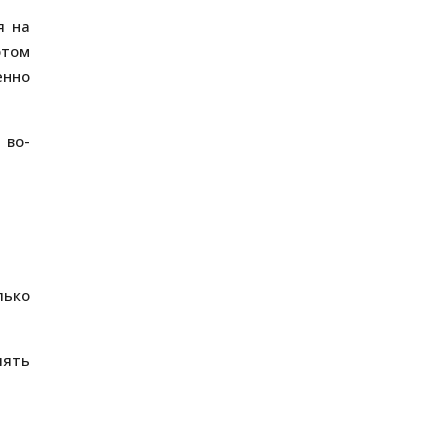
я на
этом
енно
 во-
лько
лять