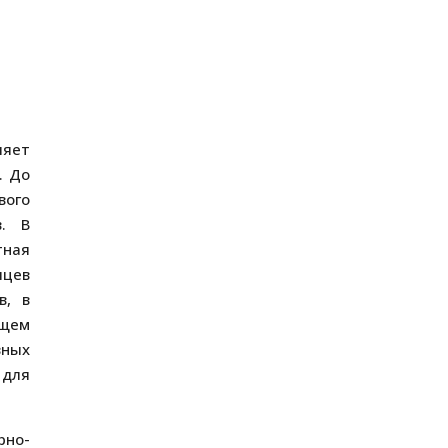
ляет
. До
вого
в. В
тная
яцев
в, в
ущем
вных
 для
рно-