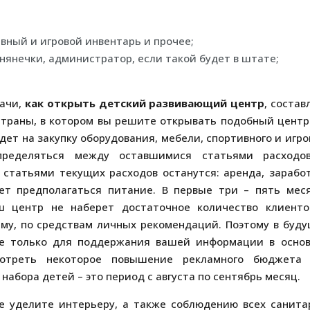
вный и игровой инвентарь и прочее;
 нянечки, администратор, если такой будет в штате;
дачи,
как открыть детский развивающий центр
, состав
 страны, в котором вы решите открывать подобный центр
ет на закупку оборудования, мебели, спортивного и игро
пределяться между оставшимися статьями расходо
 статьями текущих расходов останутся: аренда, зарабо
дет предполагаться питание. В первые три – пять мес
ш центр не наберет достаточное количество клиенто
аму, по средствам личных рекомендаций. Поэтому в буд
ые только для поддержания вашей информации в осно
мотреть некоторое повышение рекламного бюджета
абора детей – это период с августа по сентябрь месяц.
е уделите интерьеру, а также соблюдению всех санита