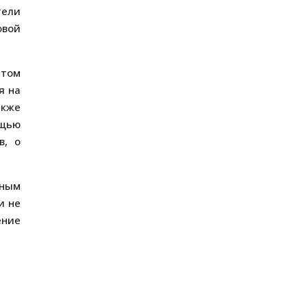
тели
овой
нтом
я на
акже
ощью
в, о
тным
и не
ение