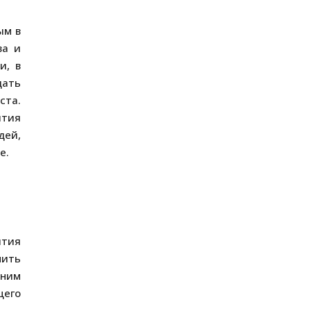
ым в
ва и
и, в
дать
ста.
ытия
дей,
е.
ытия
нить
шним
щего