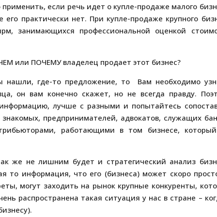
применить, если речь идет о купле-продаже малого бизн
 его практически нет. При купле-продаже крупного биз
ирм, занимающихся профессиональной оценкой стоим
ЧЕМ или ПОЧЕМУ владелец продает этот бизнес?
ы нашли, где-то предложение, то Вам необходимо узн
ца, он вам конечно скажет, но не всегда правду. Поэ
 информацию, лучше с разными и попытайтесь сопоста
 знакомых, предпринимателей, адвокатов, служащих бан
стрибьюторами, работающими в том бизнесе, которы
ак же не лишним будет и стратегический анализ бизн
я то информация, что его (бизнеса) может скоро прост
еты, могут заходить на рынок крупные конкуренты, кот
чень распространена такая ситуация у нас в стране – ког
бизнесу).