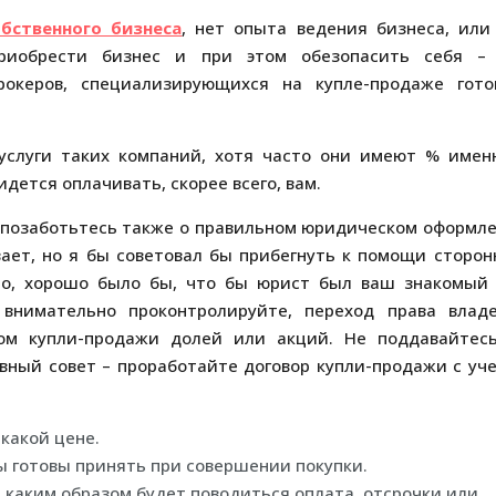
обственного бизнеса
, нет опыта ведения бизнеса, или
риобрести бизнес и при этом обезопасить себя –
рокеров, специализирующихся на купле-продаже гото
услуги таких компаний, хотя часто они имеют % имен
идется оплачивать, скорее всего, вам.
, позаботьтесь также о правильном юридическом оформл
вает, но я бы советовал бы прибегнуть к помощи сторон
чно, хорошо было бы, что бы юрист был ваш знакомый
 внимательно проконтролируйте, переход права влад
ом купли-продажи долей или акций. Не поддавайтес
вный совет – проработайте договор купли-продажи с уч
 какой цене.
ы готовы принять при совершении покупки.
 каким образом будет поводиться оплата, отсрочки или