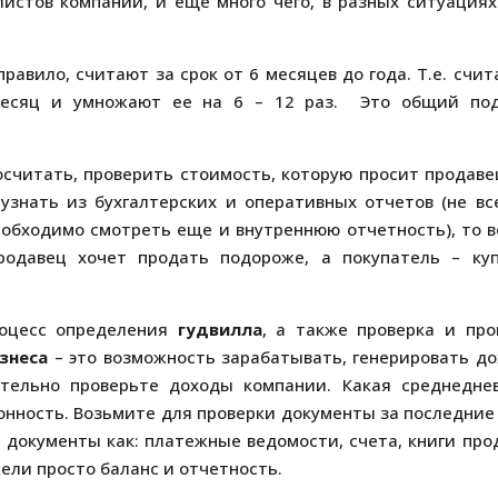
истов компании, и еще много чего, в разных ситуациях
 правило, считают за срок от 6 месяцев до года. Т.е. счит
 месяц и умножают ее на 6 – 12 раз. Это общий по
осчитать, проверить стоимость, которую просит продаве
узнать из бухгалтерских и оперативных отчетов (не вс
обходимо смотреть еще и внутреннюю отчетность), то в
родавец хочет продать подороже, а покупатель – ку
оцесс определения
гудвилла
, а также проверка и про
знеса
– это возможность зарабатывать, генерировать до
ательно проверьте доходы компании. Какая среднедне
зонность. Возьмите для проверки документы за последние
 документы как: платежные ведомости, счета, книги про
ели просто баланс и отчетность.