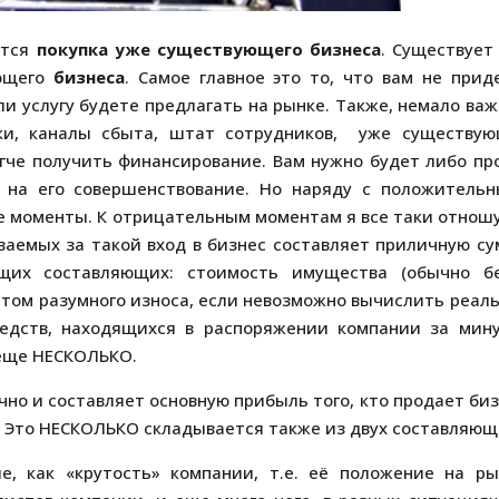
ется
покупка уже существующего бизнеса
. Существует
ующего
бизнеса
. Самое главное это то, что вам не прид
и услугу будете предлагать на рынке. Также, немало важ
ики, каналы сбыта, штат сотрудников, уже существу
гче получить финансирование. Вам нужно будет либо пр
на его совершенствование. Но наряду с положитель
 моменты. К отрицательным моментам я все таки отношу
ваемых за такой вход в бизнес составляет приличную су
щих составляющих: стоимость имущества (обычно б
етом разумного износа, если невозможно вычислить реал
редств, находящихся в распоряжении компании за мин
 еще НЕСКОЛЬКО.
чно и составляет основную прибыль того, кто продает биз
. Это НЕСКОЛЬКО складывается также из двух составляющ
, как «крутость» компании, т.е. её положение на ры