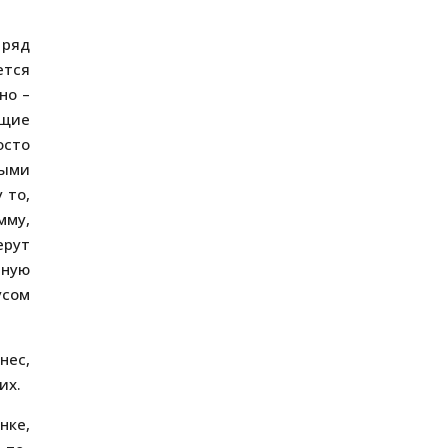
 ряд
ется
но –
ющие
осто
ными
 то,
мму,
ерут
ьную
усом
нес,
их.
нке,