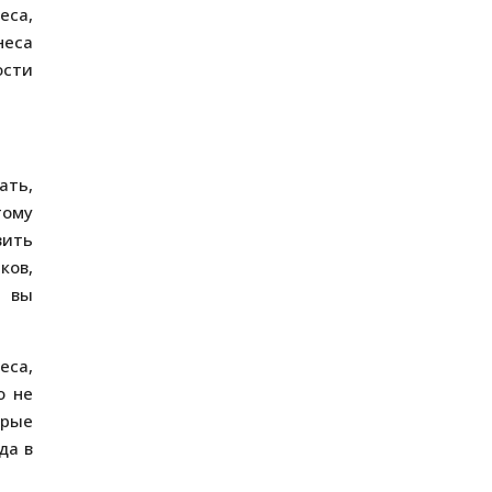
еса,
неса
ости
ать,
тому
вить
ков,
й вы
еса,
о не
орые
да в