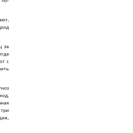
 по-
ают,
дход
ц за
егда
от с
пить
гноз
ход,
вная
 три
даж,