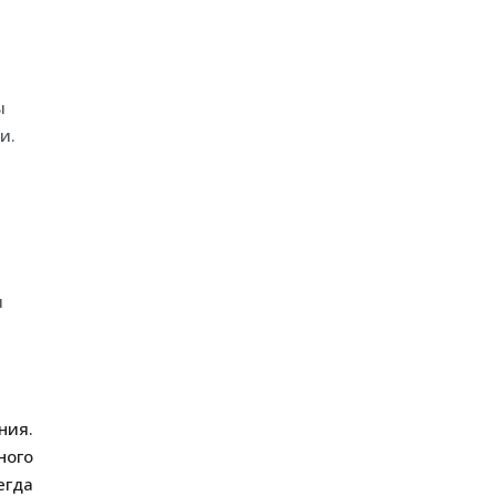
ы
и.
я
ния.
ного
егда