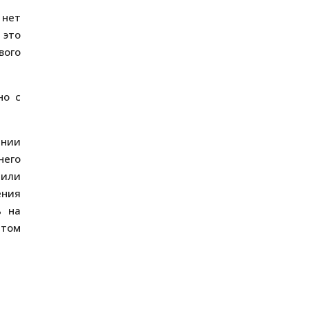
 нет
 это
вого
но с
ении
него
 или
ения
ь на
етом