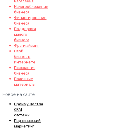
населения
Налогообложение
бизнеса
Финансирование
бизнеса
Поддержка
малого
бизнеса
Франчайзинг
Свой
бизнес в
Интернете
Психология
бизнеса
Полезные
материалы
Новое на сайте
Преимущества
CRM
системы
Партизанский
маркетинг