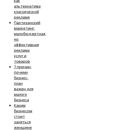
как
альтернатива
классической
рекламе
Партизанский
маркетинг:
малобюджетная,
но
эффективная
реклама
услуг и
товаров
7 причин,
почему
бизнес-
план
важен для
малого
бизнеса
Каким
бизнесом
стоит
заняться
женщине