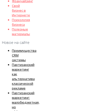
Франчайзинг
Свой
бизнес в
Интернете
Психология
бизнеса
Полезные
материалы
Новое на сайте
Преимущества
CRM
системы
Партизанский
маркетинг
как
альтернатива
классической
рекламе
Партизанский
маркетинг:
малобюджетная,
но