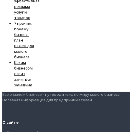
эффективная
реклама
услуг и
товаров
7 причин,
почему
бизнес-
план
важен для
малого
бизнеса
Каким
бизнесом
стоит
заняться
женщине
Все о малом бизнесе
- путеводитель по миру малого бизнеса.
Полезная информация для предпринимателей
О сайте