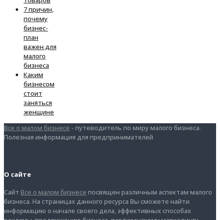
7 причин,
почему
бизнес-
план
важен для
малого
бизнеса
Каким
бизнесом
стоит
заняться
женщине
Все о малом бизнесе
- путеводитель по миру малого бизнеса.
Полезная информация для предпринимателей
О сайте
Сайт
Все о малом бизнесе
посвящен различным аспектам малого
бизнеса. На страницах данного ресурса Вы сможете найти
информацию о начале своего дела, эффективных способах