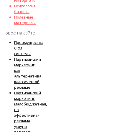
Интернете
Психология
бизнеса
Полезные
материалы
Новое на сайте
Преимущества
CRM
системы
Партизанский
маркетинг
как
альтернатива
классической
рекламе
Партизанский
маркетинг:
малобюджетная,
но
эффективная
реклама
услуг и
товаров