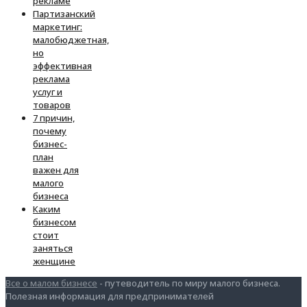
рекламе
Партизанский
маркетинг:
малобюджетная,
но
эффективная
реклама
услуг и
товаров
7 причин,
почему
бизнес-
план
важен для
малого
бизнеса
Каким
бизнесом
стоит
заняться
женщине
Все о малом бизнесе
- путеводитель по миру малого бизнеса.
Полезная информация для предпринимателей