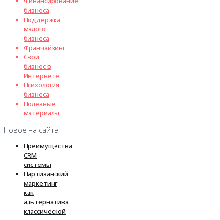
Финансирование
бизнеса
Поддержка
малого
бизнеса
Франчайзинг
Свой
бизнес в
Интернете
Психология
бизнеса
Полезные
материалы
Новое на сайте
Преимущества
CRM
системы
Партизанский
маркетинг
как
альтернатива
классической