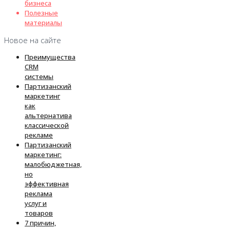
бизнеса
Полезные
материалы
Новое на сайте
Преимущества
CRM
системы
Партизанский
маркетинг
как
альтернатива
классической
рекламе
Партизанский
маркетинг:
малобюджетная,
но
эффективная
реклама
услуг и
товаров
7 причин,