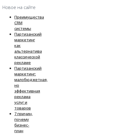
Новое на сайте
Преимущества
CRM
системы
Партизанский
маркетинг
как
альтернатива
классической
рекламе
Партизанский
маркетинг:
малобюджетная,
но
эффективная
реклама
услуг и
товаров
7 причин,
почему
бизнес-
план